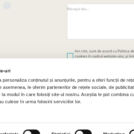
Mesajul tău...
Am citit, sunt de acord cu
Politica d
cookies
în cadrul website-ului, și 
personale.
ie-uri
personaliza conținutul și anunțurile, pentru a oferi funcții de rețe
De asemenea, le oferim partenerilor de rețele sociale, de publicitat
e la modul în care folosiți site-ul nostru. Aceștia le pot combina c
u culese în urma folosirii serviciilor lor.