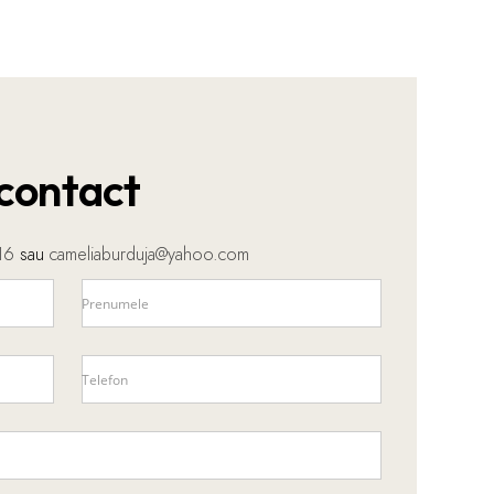
contact
16
sau
cameliaburduja@yahoo.com
Prenumele
Telefon