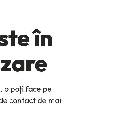
te în
izare
 o poți face pe
 de contact de mai