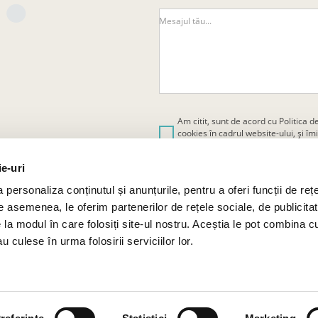
Mesajul tău...
Am citit, sunt de acord cu
Politica d
cookies
în cadrul website-ului, și 
personale.
ie-uri
personaliza conținutul și anunțurile, pentru a oferi funcții de rețe
De asemenea, le oferim partenerilor de rețele sociale, de publicitat
e la modul în care folosiți site-ul nostru. Aceștia le pot combina c
u culese în urma folosirii serviciilor lor.