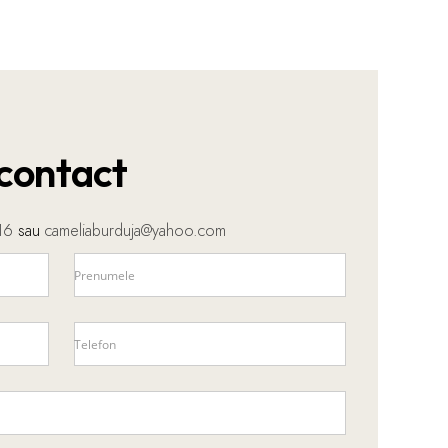
contact
16
sau
cameliaburduja@yahoo.com
Prenumele
Telefon