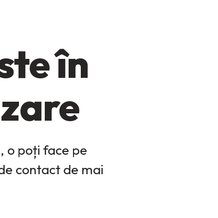
te în
izare
 o poți face pe
 de contact de mai